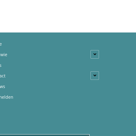
e
 wie
s
act
uws
melden