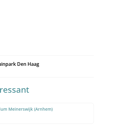
uinpark Den Haag
eressant
llum Meinerswijk (Arnhem)