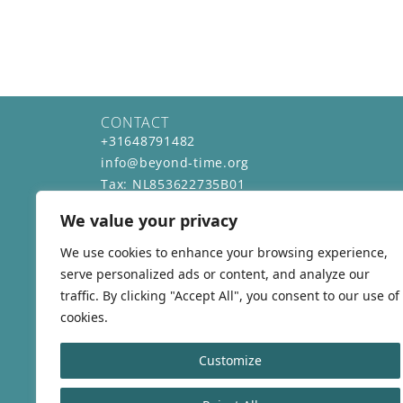
CONTACT
+31648791482
info@beyond-time.org
Tax: NL853622735B01
KvK: 59733098
We value your privacy
BEREIKBAAR VAN
Maandag - Vrijdag
We use cookies to enhance your browsing experience,
8:30 17:00
serve personalized ads or content, and analyze our
traffic. By clicking "Accept All", you consent to our use of
cookies.
Customize
Blij