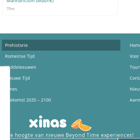
Mannaricium (Maurik)
70nc
Prehistorie
Hom
Romeinse Tijd
Voor
Middeleeuwen
Tour
Nieuwe Tijd
Cont
Limes
Nie
Toekomst 2035 – 2100
Aan
f op de hoogte van nieuwe Beyond Time experiences!