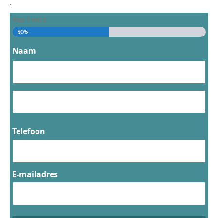
.
Stap
1
van
2
50%
Naam
Telefoon
E-mailadres