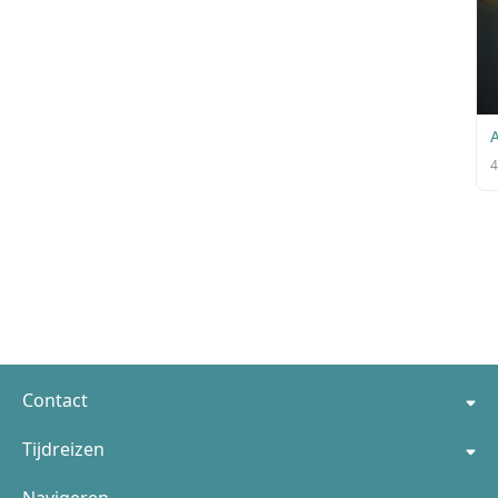
A
4
Contact
Tijdreizen
Navigeren