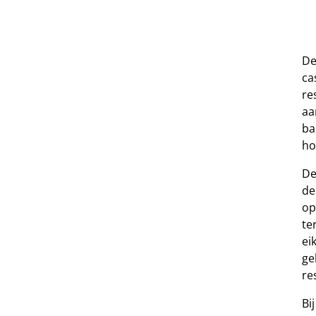
De
ca
re
aa
ba
ho
De
de
op
te
ei
ge
re
Bi