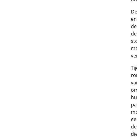
De
en
de
de
st
me
ve
Ti
ro
va
om
hu
pa
mo
ee
de
di