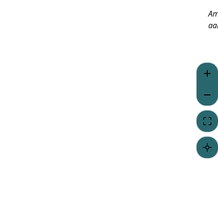
Am
aa
23