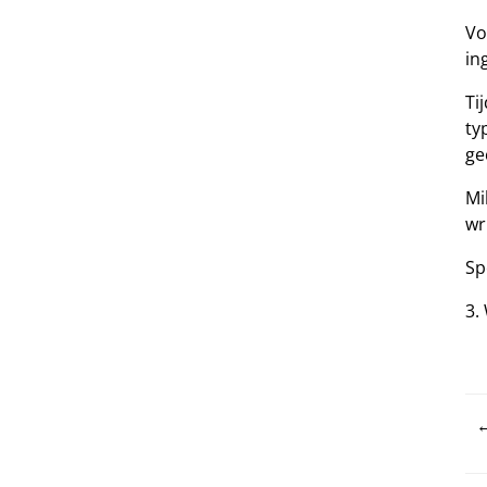
Vo
in
Ti
ty
ge
Mi
wr
Sp
3.
22
←