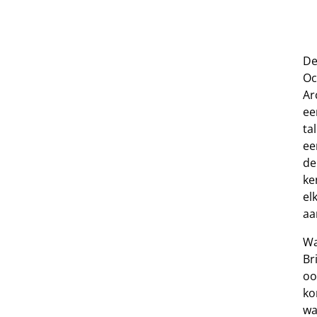
De
Oc
Ar
ee
ta
ee
de
ke
el
aa
Wa
Br
oo
ko
wa