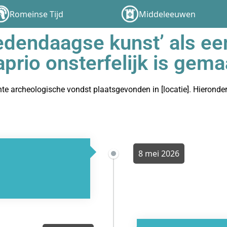
Romeinse Tijd
Middeleeuwen
edendaagse kunst’ als ee
prio onsterfelijk is gema
sante archeologische vondst plaatsgevonden in [locatie]. Hierond
8 mei 2026
)