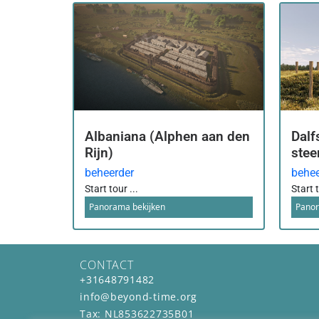
Albaniana (Alphen aan den
Dalf
Rijn)
stee
beheerder
behee
Start tour ...
Start t
Panorama bekijken
Panor
CONTACT
+31648791482
info@beyond-time.org
Tax: NL853622735B01