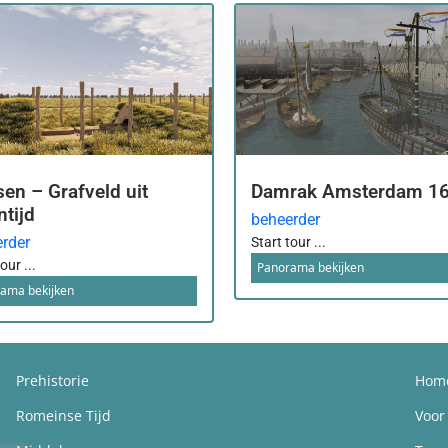
sen – Grafveld uit
Damrak Amsterdam 1
ntijd
beheerder
rder
Start tour ...
our ...
Panorama bekijken
ama bekijken
Prehistorie
Hom
Romeinse Tijd
Voor