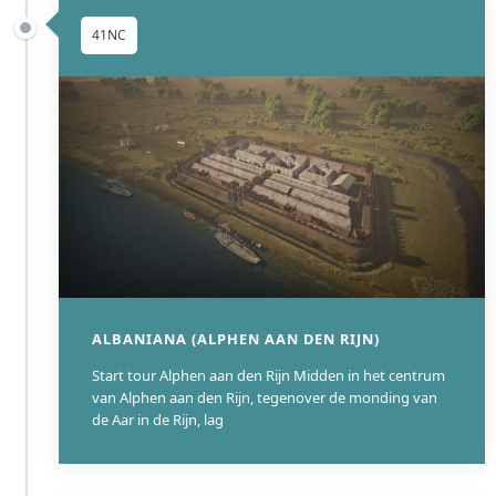
werelderfgoedstatus van de Lower German Limes (sinds
41NC
2021) en de opgravingen rondom het Valkhof en de
Hunerberg blijft het zichtbaar in het stadsbeeld.
ALBANIANA (ALPHEN AAN DEN RIJN)
Start tour Alphen aan den Rijn Midden in het centrum
van Alphen aan den Rijn, tegenover de monding van
de Aar in de Rijn, lag