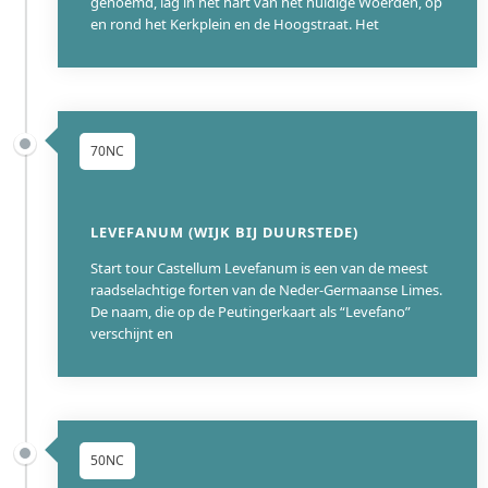
genoemd, lag in het hart van het huidige Woerden, op
en rond het Kerkplein en de Hoogstraat. Het
70NC
LEVEFANUM (WIJK BIJ DUURSTEDE)
Start tour Castellum Levefanum is een van de meest
raadselachtige forten van de Neder-Germaanse Limes.
De naam, die op de Peutingerkaart als “Levefano”
verschijnt en
50NC