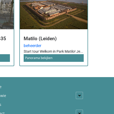
635
Matilo (Leiden)
beheerder
Start tour Welkom in Park Matilo! Je...
Panorama bekijken
e
 wie
s
act