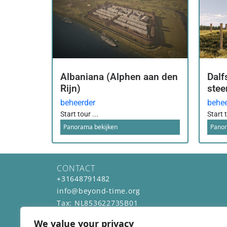
Albaniana (Alphen aan den
Dalf
Rijn)
stee
beheerder
behee
Start tour ...
Start t
Panorama bekijken
Panor
CONTACT
+31648791482
info@beyond-time.org
Tax: NL853622735B01
KvK: 59733098
We value your privacy
BEREIKBAAR VAN