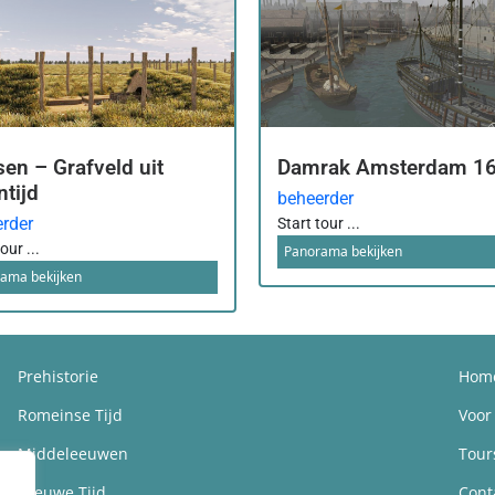
sen – Grafveld uit
Damrak Amsterdam 1
ntijd
beheerder
rder
Start tour ...
our ...
Panorama bekijken
ama bekijken
Prehistorie
Hom
Romeinse Tijd
Voor
Middeleeuwen
Tour
Nieuwe Tijd
Cont