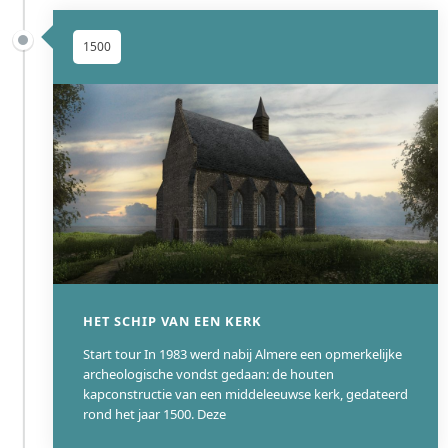
Het wetenschappelijk belang van Kasteel Heeswijk is zeer
groot. Als een van de weinige kastelen in Nederland met een
1500
aantoonbare 11e-eeuwse motte-oorsprong is het een
sleutelsite voor de studie van de vroege kasteelbouw. De
gelaagde bouwgeschiedenis, met duidelijke middeleeuwse,
17e-eeuwse en 19e-eeuwse componenten, maakt het een
waardevol object voor bouwhistorisch onderzoek. Het kasteel
als 19e-eeuws totaalkunstwerk, inclusief de bewaard gebleven
interieurs en collectie, biedt daarnaast een zeldzaam gaaf en
compleet beeld van de neogotische smaak en de adellijke
verzamelcultuur van die periode.
WIKI
HET SCHIP VAN EEN KERK
Start tour In 1983 werd nabij Almere een opmerkelijke
archeologische vondst gedaan: de houten
kapconstructie van een middeleeuwse kerk, gedateerd
rond het jaar 1500. Deze