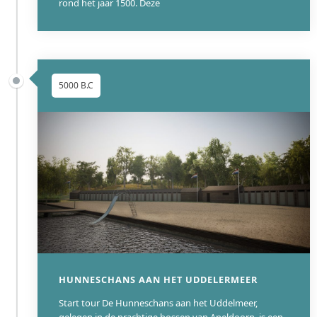
rond het jaar 1500. Deze
nog deels bestaande botanische aanleg, al dan niet in
originele vorm, biedt inzicht in 18e-eeuwse botanische
praktijken. Het kasteel symboliseert de connectie tussen adel,
wetenschap en de ontwikkeling van het landschap in de
Leidse regio.
5000 B.C
WIKI
HUNNESCHANS AAN HET UDDELERMEER
Start tour De Hunneschans aan het Uddelmeer,