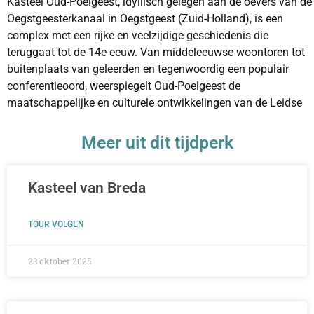
Kasteel Oud-Poelgeest, idyllisch gelegen aan de oevers van de
Oegstgeesterkanaal in Oegstgeest (Zuid-Holland), is een
complex met een rijke en veelzijdige geschiedenis die
teruggaat tot de 14e eeuw. Van middeleeuwse woontoren tot
buitenplaats van geleerden en tegenwoordig een populair
conferentieoord, weerspiegelt Oud-Poelgeest de
maatschappelijke en culturele ontwikkelingen van de Leidse
regio.
Meer uit dit tijdperk
Vroege Oorsprong en de Heren van Poelgeest (14e-16e
eeuw)
De geschiedenis van Kasteel Oud-Poelgeest is nauw
verbonden met de familie Van Poelgeest, een invloedrijk
Kasteel van Breda
adellijk geslacht dat in de middeleeuwen een belangrijke rol
speelde in de regio Rijnland. De oudste vermeldingen van een
TOUR VOLGEN
versterkt huis op deze locatie dateren uit de eerste helft van de
14e eeuw. De naam “Poelgeest” verwijst waarschijnlijk naar
23 oktober 2025
de ligging in een waterrijk (“poel”) gebied.
Aanvankelijk was Oud-Poelgeest een bescheiden, versterkte
woontoren of ‘ridderhofstede’, zoals veel van dergelijke