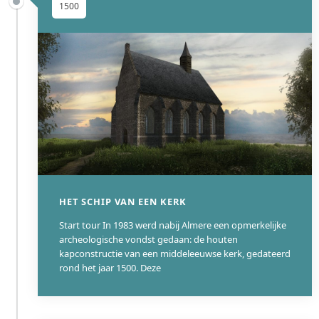
1500
HET SCHIP VAN EEN KERK
Start tour In 1983 werd nabij Almere een opmerkelijke
archeologische vondst gedaan: de houten
kapconstructie van een middeleeuwse kerk, gedateerd
rond het jaar 1500. Deze