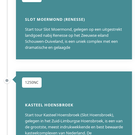
SLOT MOERMOND (RENESSE)
Start tour Slot Moermond, gelegen op een uitgestrekt
landgoed nabij Renesse op het Zeeuwse eiland
Schouwen-Duiveland, is een uniek complex met een
dramatische en gelaagde
1250NC
KASTEEL HOENSBROEK
Start tour Kasteel Hoensbroek (Slot Hoensbroek),
gelegen in het Zuid-Limburgse Hoensbroek, is een van
de grootste, meest indrukwekkende en best bewaarde
kasteelcomplexen van Nederland. De