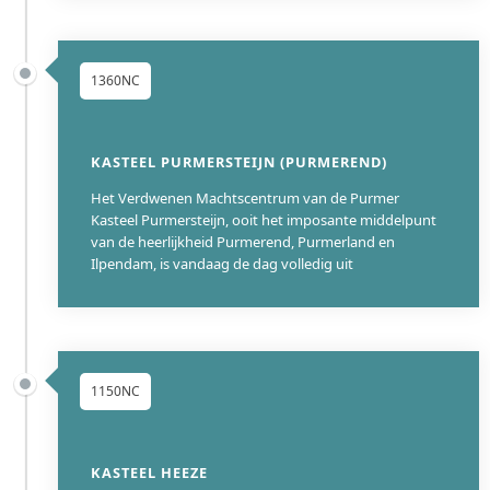
1360NC
KASTEEL PURMERSTEIJN (PURMEREND)
Het Verdwenen Machtscentrum van de Purmer
Kasteel Purmersteijn, ooit het imposante middelpunt
van de heerlijkheid Purmerend, Purmerland en
Ilpendam, is vandaag de dag volledig uit
1150NC
KASTEEL HEEZE