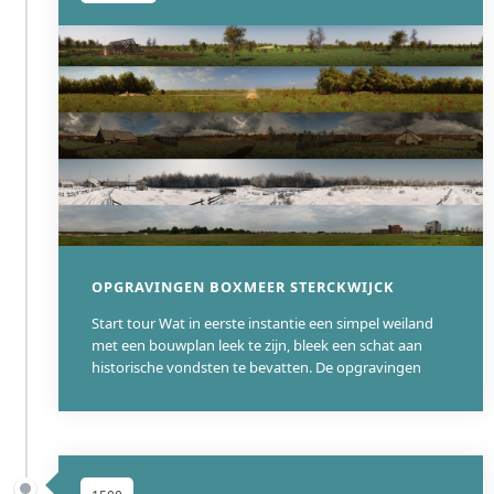
van de late middeleeuwen.
Van Adellijke Residentie tot Val van de Macht (15e-18e
eeuw)
In de daaropvolgende eeuwen was Slot Haamstede
eigendom van diverse adellijke geslachten, waaronder de
families Van Renesse, Van Cruiningen, en Van Tuyll van
Serooskerken. Deze families bewoonden het slot,
moderniseerden het interieur en voegden nieuwe elementen
toe, waardoor het meer een comfortabel buitenhuis werd,
hoewel de militaire functie nooit geheel verdween.
OPGRAVINGEN BOXMEER STERCKWIJCK
De 16e en 17e eeuw brachten opnieuw onrust met de
Start tour Wat in eerste instantie een simpel weiland
Tachtigjarige Oorlog, waarbij Zeeland een cruciale rol speelde.
met een bouwplan leek te zijn, bleek een schat aan
Slot Haamstede ondervond enige schade, maar bleef
historische vondsten te bevatten. De opgravingen
grotendeels gespaard van de totale verwoesting die sommige
andere kastelen te beurt viel. Desondanks nam het militaire
belang gestaag af met de ontwikkeling van nieuwe
vestingbouwtechnieken en de veranderende aard van
oorlogvoering. De functie verschoof steeds meer naar die van