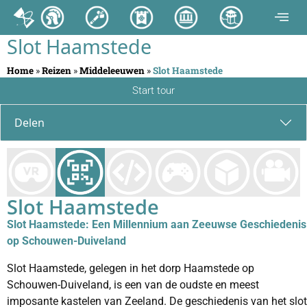
Slot Haamstede
Home
»
Reizen
»
Middeleeuwen
»
Slot Haamstede
Start tour
Delen
Slot Haamstede
Slot Haamstede: Een Millennium aan Zeeuwse Geschiedenis
op Schouwen-Duiveland
Slot Haamstede, gelegen in het dorp Haamstede op
Schouwen-Duiveland, is een van de oudste en meest
imposante kastelen van Zeeland. De geschiedenis van het slot