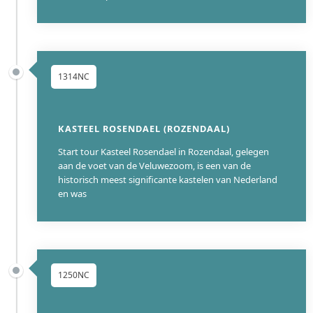
1314NC
KASTEEL ROSENDAEL (ROZENDAAL)
Start tour Kasteel Rosendael in Rozendaal, gelegen
aan de voet van de Veluwezoom, is een van de
historisch meest significante kastelen van Nederland
en was
1250NC