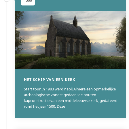
1500
een statig buitenhuis, omgeven door een landgoed.
Verval, Restauratie en Nationale Erfgoedstatus (19e-21e
eeuw)
In de 18e en 19e eeuw raakte Slot Haamstede in verval.
De onderhoudskosten waren hoog, en de adel verloor
langzaam haar dominante positie. Uiteindelijk werd het
kasteel onbewoonbaar verklaard en dreigde het ten prooi te
vallen aan de elementen.
Gelukkig werd in de vroege 20e eeuw het belang van het slot
erkend. In 1940 kwam het in bezit van Natuurmonumenten,
die een grootschalige restauratiecampagne startten. Deze
HET SCHIP VAN EEN KERK
restauraties, uitgevoerd met veel aandacht voor
Start tour In 1983 werd nabij Almere een opmerkelijke
bouwhistorisch onderzoek, hebben het slot in zijn huidige
archeologische vondst gedaan: de houten
indrukwekkende staat hersteld, waarbij verschillende
kapconstructie van een middeleeuwse kerk, gedateerd
bouwfasen zichtbaar zijn gebleven.
rond het jaar 1500. Deze
Vandaag de dag is Slot Haamstede een nationaal
rijksmonument en een levend museum. Het interieur is
ingericht met historische meubels en kunst, en het omliggende