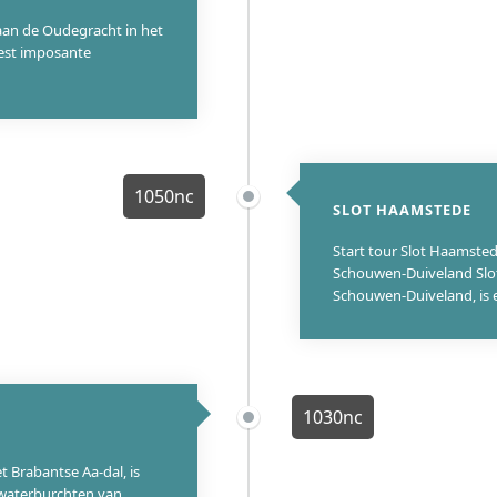
aan de Oudegracht in het
eest imposante
1050nc
SLOT HAAMSTEDE
Start tour Slot Haamste
Schouwen-Duiveland Slo
Schouwen-Duiveland, is 
1030nc
t Brabantse Aa-dal, is
 waterburchten van