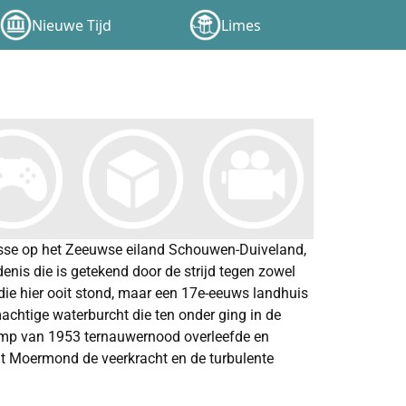
Nieuwe Tijd
Limes
esse op het Zeeuwse eiland Schouwen-Duiveland,
nis die is getekend door de strijd tegen zowel
 die hier ooit stond, maar een 17e-eeuws landhuis
htige waterburcht die ten onder ging in de
dramp van 1953 ternauwernood overleefde en
lt Moermond de veerkracht en de turbulente