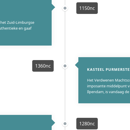
1150nc
n het Zuid-Limburgse
uthentieke en gaaf
1360nc
KASTEEL PURMERSTE
Het Verdwenen Machtscen
imposante middelpunt va
Ilpendam, is vandaag de 
1280nc