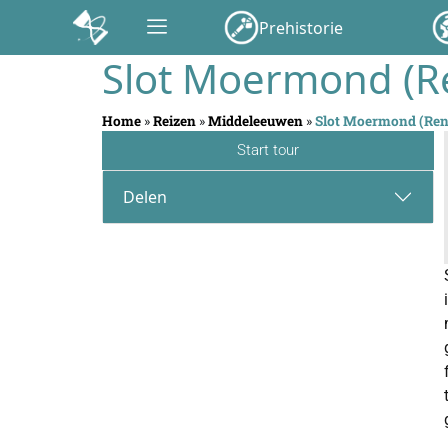
Prehistorie
Slot Moermond (R
Home
»
Reizen
»
Middeleeuwen
»
Slot Moermond (Ren
Start tour
Delen