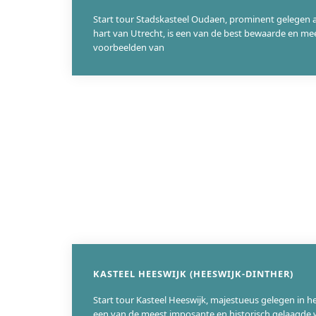
Start tour Stadskasteel Oudaen, prominent gelegen 
hart van Utrecht, is een van de best bewaarde en m
voorbeelden van
KASTEEL HEESWIJK (HEESWIJK-DINTHER)
Start tour Kasteel Heeswijk, majestueus gelegen in he
een van de meest imposante en historisch gelaagde