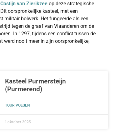
t
Costijn van Zierikzee
op deze strategische
it oorspronkelijke kasteel, met een
militair bolwerk. Het fungeerde als een
strijd tegen de graaf van Vlaanderen om de
oren. In 1297, tijdens een conflict tussen de
t werd nooit meer in zijn oorspronkelijke,
as in de 16e en 17e eeuw werd er een nieuw, veel
l. Dit gebouw, dat de kern vormt van het huidige
llijk landhuis of
buitenplaats
. De militaire
Kasteel Purmersteijn
het buitenleven, een ontwikkeling die kenmerkend
(Purmerend)
eeuwen daarna bewoond door verschillende
 heersende mode.
TOUR VOLGEN
 1 februari 1953
. Het zoute zeewater
ringende tuinen blank, wat ernstige schade
1 oktober 2025
restauratie in de jaren 1950 en 1960. Deze
, maar ook op het veiligstellen van het monument