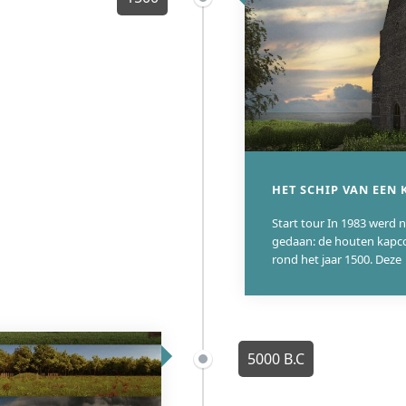
HET SCHIP VAN EEN 
Start tour In 1983 werd 
gedaan: de houten kapco
rond het jaar 1500. Deze
5000 B.C