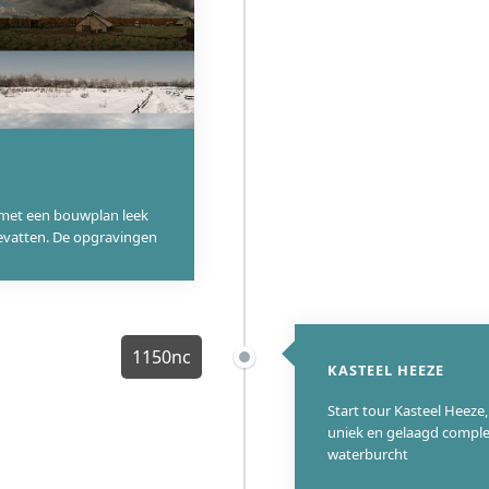
d met een bouwplan leek
 bevatten. De opgravingen
1150nc
KASTEEL HEEZE
Start tour Kasteel Heeze
uniek en gelaagd compl
waterburcht