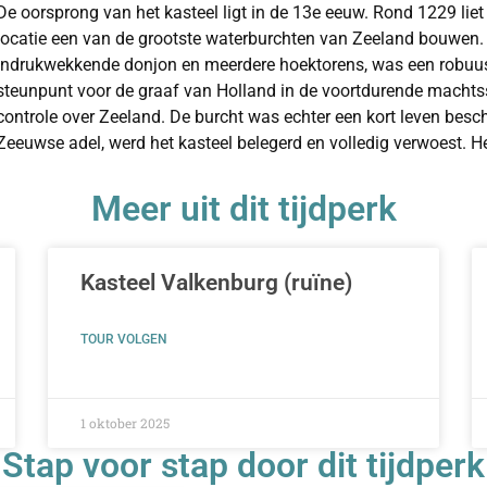
De oorsprong van het kasteel ligt in de 13e eeuw. Rond 1229 lie
locatie een van de grootste waterburchten van Zeeland bouwen. D
indrukwekkende donjon en meerdere hoektorens, was een robuust 
steunpunt voor de graaf van Holland in de voortdurende machts
controle over Zeeland. De burcht was echter een kort leven besch
Zeeuwse adel, werd het kasteel belegerd en volledig verwoest. He
imposante vorm herbouwd.
Meer uit dit tijdperk
Eeuwenlang lag de locatie van het kasteel er als een ruïne bij. P
bescheidener huis gebouwd op de voorburcht van het oude kastee
slot, was geen verdedigingswerk meer, maar een comfortabel ade
Kasteel Valkenburg (ruïne)
functie had plaatsgemaakt voor representatie en het genot van 
was voor de periode na de middeleeuwen. Het huis werd in de 
TOUR VOLGEN
Zeeuwse adellijke en patricische families en aangepast aan de
Een catastrofe trof het landgoed tijdens de
Watersnoodramp van
overstroomde het gehele landgoed en zette het kasteel en de om
1 oktober 2025
veroorzaakte. Na deze ramp volgde een periode van zorgvuldige 
Stap voor stap door dit tijdperk
restauratie was niet alleen gericht op het herstel van de schade