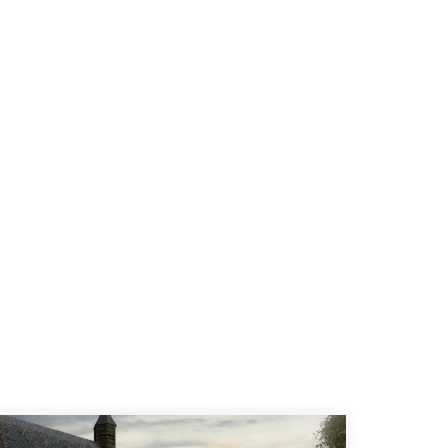
.
e slot zelf fungeert, na de restauratie, als een
elijke bijeenkomsten en is onderdeel van een
t behoud van dit unieke erfgoed waarborgt. De
 burcht zijn nog steeds zichtbaar in het
grootsheid van de verdwenen vesting.
 tweeledig. Ten eerste is de site van de
gebleven fundamenten bieden cruciale inzichten
n tweede is de combinatie van de middeleeuwse
 de veranderende wooncultuur van de Nederlandse
ende restauratie maken het bovendien tot een
rrampen op cultureel erfgoed en de naoorlogse