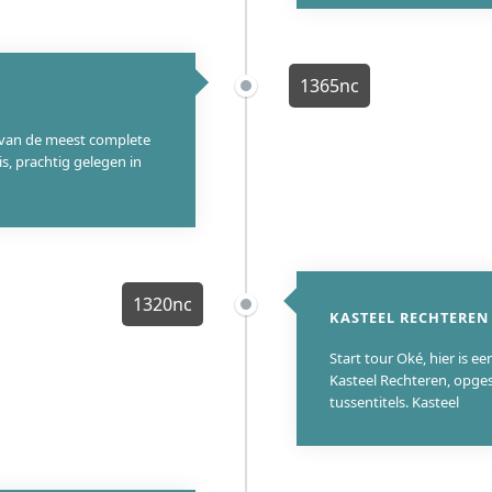
1365nc
n van de meest complete
is, prachtig gelegen in
1320nc
KASTEEL RECHTEREN 
Start tour Oké, hier is ee
Kasteel Rechteren, opge
tussentitels. Kasteel