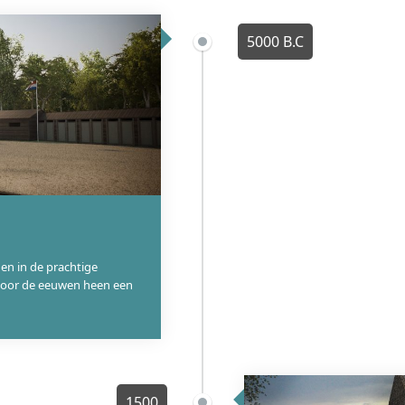
voor de toekomst en het geschikt maken voor een nieuwe functie
Tegenwoordig is Slot Moermond een rijksmonument. Het 17e-eeuws
5000 B.C
exclusieve en sfeervolle locatie voor huwelijken, feesten en zak
nabijgelegen hotel. Het wordt beheerd door een stichting die he
fundamenten en de slotgracht van de oorspronkelijke 13e-eeuwse
landschap naast het huidige gebouw, een stille getuige van de 
Het wetenschappelijk belang van Slot Moermond is aanzienlijk en
oorspronkelijke burcht archeologisch van groot belang. De over
in de 13e-eeuwse vestingbouw in een dynamisch kustgebied. Te
ruïne en het later gebouwde landhuis een schoolvoorbeeld van
elite. De geschiedenis van de watersnoodramp en de daaropvolg
en in de prachtige
belangrijk monument en een casestudy van de impact van natuu
e door de eeuwen heen een
visie op monumentenzorg.
WIKI
1500