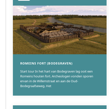
Infanterieverdediging:
Het hele gebied was doortrokken
van loopgraven, mijnenvelden, anti-tankgrachten en
prikkeldraadversperringen om een landing van
grondtroepen te bemoeilijken. Bunkers van het type 501
(Groepsbunker) en 622 (Dubbele Infanteriebunker) waren
veelvoorkomend.
De bouw werd voor een groot deel uitgevoerd door de
Organisation Todt, waarbij gebruik werd gemaakt van
duizenden (vaak gedwongen) arbeiders en enorme
hoeveelheden beton. De constructies volgden de
ROMEINS FORT (BODEGRAVEN)
standaardontwerpen (Regelbauten) van de Atlantikwall, maar
Start tour In het hart van Bodegraven lag ooit een
waren vaak aangepast aan de specifieke lokale
Romeins houten fort. Archeologen vonden sporen
omstandigheden.
ervan in de Willemstraat en aan de Oud-
Bodegraafseweg. Het
Operatie Market Garden en het Einde van de Bezettingsrol
Na D-Day in juni 1944 en de snelle opmars van de
geallieerden, nam de spanning in de Festung toe. De
geallieerde operatie Market Garden in september 1944, gericht