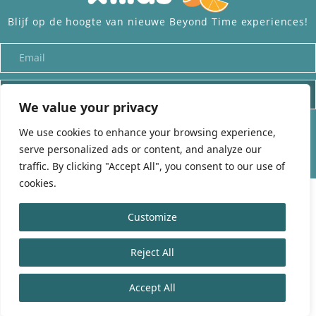
Blijf op de hoogte van nieuwe Beyond Time experiences!
INSCHRIJVEN
We value your privacy
Alle rechten voorbehouden aan
beyond-time.org
– Onderdeel van
Xinas
We use cookies to enhance your browsing experience,
serve personalized ads or content, and analyze our
traffic. By clicking "Accept All", you consent to our use of
cookies.
Customize
Reject All
Accept All