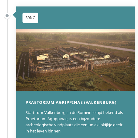
prominent aanwezig in het landschap rond Ouddorp. Veel van
de massieve bunkers zijn bewaard gebleven, deels verscholen
in de duinen. De Batterij Goeree is de thuisbasis van het
39NC
Atlantikwall Museum Goeree, dat een aantal bunkers heeft
opengesteld en een gedetailleerd beeld geeft van de
geschiedenis van de Festung en het dagelijkse leven van de
Duitse soldaten.
De bunkers van Festung Goeree zijn rijksmonumenten en
vormen een belangrijk cultureel erfgoed dat herinnert aan een
donkere periode in de Nederlandse geschiedenis. Ze zijn een
tastbare getuigenis van de enorme schaal van de Atlantikwall
en de impact van de Tweede Wereldoorlog op de
kustverdediging van Nederland.
PRAETORIUM AGRIPPINAE (VALKENBURG)
WIKI
Start tour Valkenburg, in de Romeinse tijd bekend als
Praetorium Agrippinae, is een bijzondere
archeologische vindplaats die een uniek inkijkje geeft
in het leven binnen